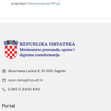
(pogledajte
Dokumenаtаcijа API-jа
).