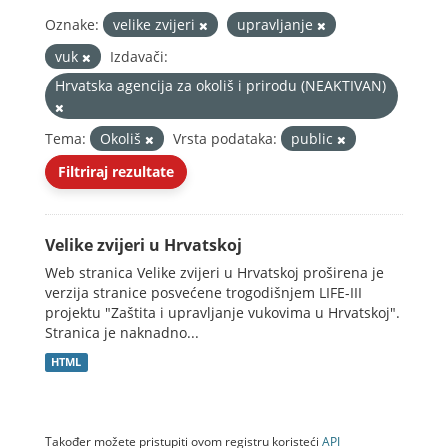
Oznake:
velike zvijeri
upravljanje
vuk
Izdavači:
Hrvatska agencija za okoliš i prirodu (NEAKTIVAN)
Tema:
Okoliš
Vrsta podataka:
public
Filtriraj rezultate
Velike zvijeri u Hrvatskoj
Web stranica Velike zvijeri u Hrvatskoj proširena je
verzija stranice posvećene trogodišnjem LIFE-III
projektu "Zaštita i upravljanje vukovima u Hrvatskoj".
Stranica je naknadno...
HTML
Također možete pristupiti ovom registru koristeći
API