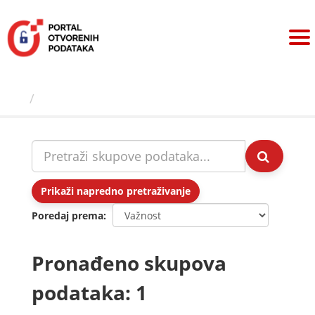
Preskoči
na
sadržaj
Skupovi podаtаkа
Prikaži napredno pretraživanje
Poredaj prema
Pronađeno skupova
podataka: 1