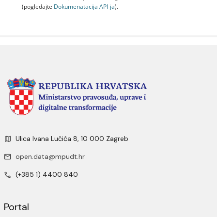
(pogledajte
Dokumenаtаcijа API-jа
).