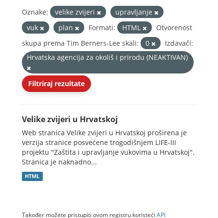
Oznake:
velike zvijeri
upravljanje
vuk
plan
Formati:
HTML
Otvorenost
skupa prema Tim Berners-Lee skali:
0
Izdavači:
Hrvatska agencija za okoliš i prirodu (NEAKTIVAN)
Filtriraj rezultate
Velike zvijeri u Hrvatskoj
Web stranica Velike zvijeri u Hrvatskoj proširena je
verzija stranice posvećene trogodišnjem LIFE-III
projektu "Zaštita i upravljanje vukovima u Hrvatskoj".
Stranica je naknadno...
HTML
Također možete pristupiti ovom registru koristeći
API