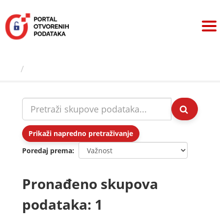
Preskoči
na
sadržaj
Skupovi podаtаkа
Prikaži napredno pretraživanje
Poredaj prema
Pronađeno skupova
podataka: 1