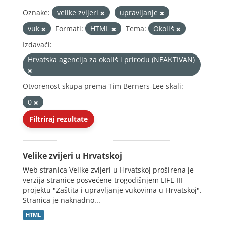
Oznake:
velike zvijeri
upravljanje
vuk
Formati:
HTML
Tema:
Okoliš
Izdavači:
Hrvatska agencija za okoliš i prirodu (NEAKTIVAN)
Otvorenost skupa prema Tim Berners-Lee skali:
0
Filtriraj rezultate
Velike zvijeri u Hrvatskoj
Web stranica Velike zvijeri u Hrvatskoj proširena je
verzija stranice posvećene trogodišnjem LIFE-III
projektu "Zaštita i upravljanje vukovima u Hrvatskoj".
Stranica je naknadno...
HTML