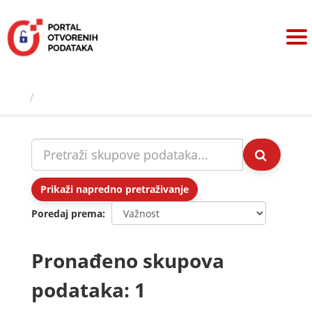
Preskoči
na
sadržaj
Skupovi podаtаkа
Prikaži napredno pretraživanje
Poredaj prema
Pronađeno skupova
podataka: 1