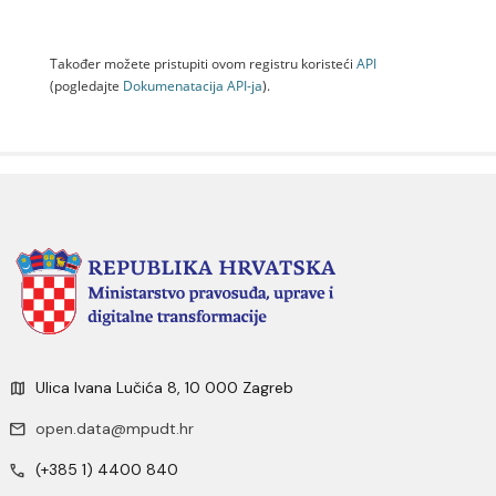
Također možete pristupiti ovom registru koristeći
API
(pogledajte
Dokumenаtаcijа API-jа
).