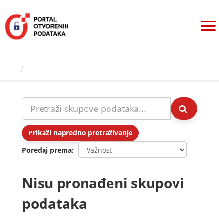
Preskoči
na
sadržaj
Skupovi podаtаkа
Prikaži napredno pretraživanje
Poredaj prema
Nisu pronađeni skupovi
podataka