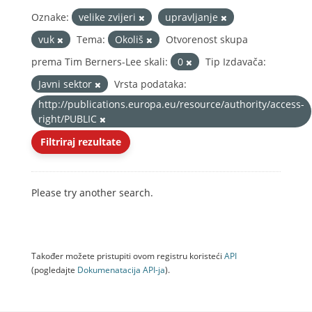
Oznake:
velike zvijeri
upravljanje
vuk
Tema:
Okoliš
Otvorenost skupa
prema Tim Berners-Lee skali:
0
Tip Izdavača:
Javni sektor
Vrsta podataka:
http://publications.europa.eu/resource/authority/access-
right/PUBLIC
Filtriraj rezultate
Please try another search.
Također možete pristupiti ovom registru koristeći
API
(pogledajte
Dokumenаtаcijа API-jа
).