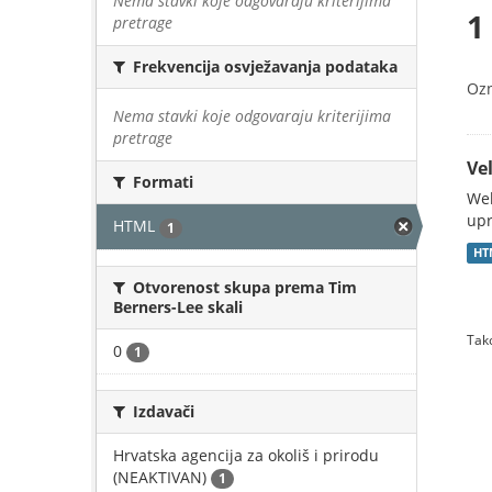
Nema stavki koje odgovaraju kriterijima
1
pretrage
Frekvencija osvježavanja podataka
Oz
Nema stavki koje odgovaraju kriterijima
pretrage
Vel
Formati
Web
upr
HTML
1
HT
Otvorenost skupa prema Tim
Berners-Lee skali
Tako
0
1
Izdavači
Hrvatska agencija za okoliš i prirodu
(NEAKTIVAN)
1