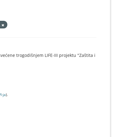
L
svećene trogodišnjem LIFE-III projektu "Zaštita i
I-jа
).