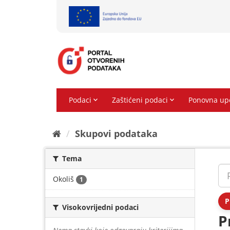
Preskoči
na
sadržaj
Skupovi podаtаkа
Tema
Okoliš
1
P
Visokovrijedni podaci
P