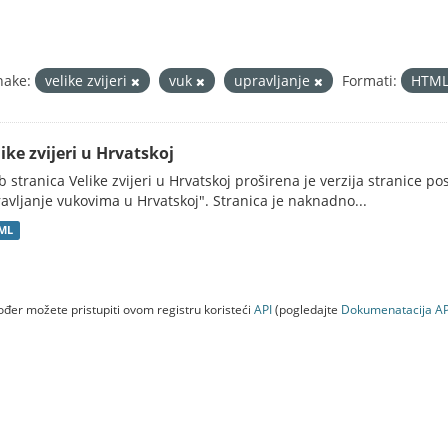
nake:
velike zvijeri
vuk
upravljanje
Formati:
HTM
ike zvijeri u Hrvatskoj
 stranica Velike zvijeri u Hrvatskoj proširena je verzija stranice po
avljanje vukovima u Hrvatskoj". Stranica je naknadno...
ML
đer možete pristupiti ovom registru koristeći
API
(pogledajte
Dokumenаtаcijа AP