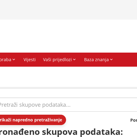
rikaži napredno pretraživanje
Po
ronađeno skupova podataka: