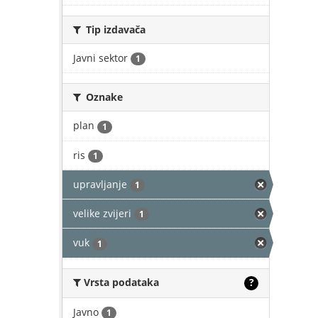
Tip izdavača
Javni sektor
1
Oznake
plan
1
ris
1
upravljanje
1
velike zvijeri
1
vuk
1
Vrsta podataka
?
Javno
1