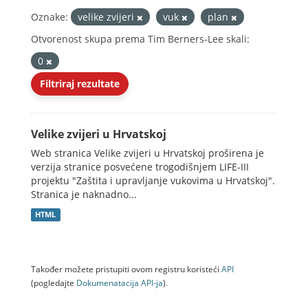
Oznake:
velike zvijeri
vuk
plan
Otvorenost skupa prema Tim Berners-Lee skali:
0
Filtriraj rezultate
Velike zvijeri u Hrvatskoj
Web stranica Velike zvijeri u Hrvatskoj proširena je
verzija stranice posvećene trogodišnjem LIFE-III
projektu "Zaštita i upravljanje vukovima u Hrvatskoj".
Stranica je naknadno...
HTML
Također možete pristupiti ovom registru koristeći
API
(pogledajte
Dokumenаtаcijа API-jа
).