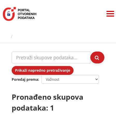
Preskoči
na
sadržaj
Skupovi podаtаkа
Prikaži napredno pretraživanje
Poredaj prema
Pronađeno skupova
podataka: 1