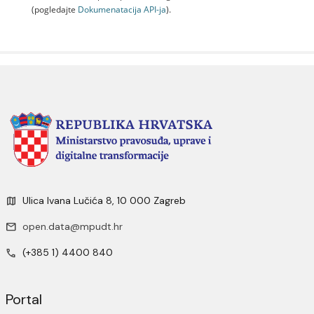
(pogledajte
Dokumenаtаcijа API-jа
).