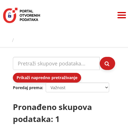
Preskoči
na
sadržaj
Skupovi podаtаkа
Prikaži napredno pretraživanje
Poredaj prema
Pronađeno skupova
podataka: 1