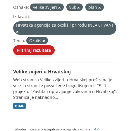
Oznake:
velike zvijeri
vuk
plan
Izdavači:
Hrvatska agencija za okoliš i prirodu (NEAKTIVAN)
Tema:
Okoliš
Filtriraj rezultate
Velike zvijeri u Hrvatskoj
Web stranica Velike zvijeri u Hrvatskoj proširena je
verzija stranice posvećene trogodišnjem LIFE-III
projektu "Zaštita i upravljanje vukovima u Hrvatskoj".
Stranica je naknadno...
HTML
Također možete pristupiti ovom registru koristeći
API