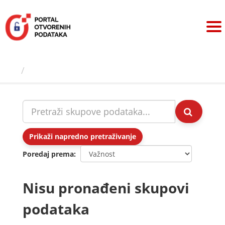
Preskoči
na
sadržaj
Skupovi podаtаkа
Prikaži napredno pretraživanje
Poredaj prema
Nisu pronađeni skupovi
podataka