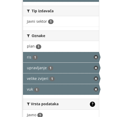
Tip izdavača
Javni sektor
1
Oznake
plan
1
ris
1
upravljanje
1
velike zvijeri
1
vuk
1
Vrsta podataka
?
Javno
1