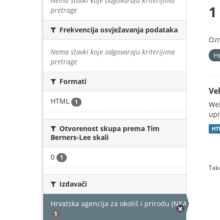
Nema stavki koje odgovaraju kriterijima
1
pretrage
Frekvencija osvježavanja podataka
Oz
Nema stavki koje odgovaraju kriterijima
H
pretrage
Formati
Vel
HTML
1
Web
upr
Otvorenost skupa prema Tim
HT
Berners-Lee skali
0
1
Tako
Izdavači
Hrvatska agencija za okoliš i prirodu (NEAKTIVAN)
1