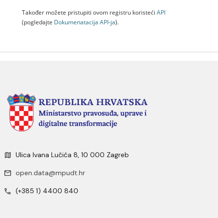
Također možete pristupiti ovom registru koristeći
API
(pogledajte
Dokumenаtаcijа API-jа
).