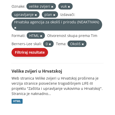
Oznake:
velike zvijeri
vuk
upravljanje
plan
Izdavači:
Hrvatska agencija za okoliš i prirodu (NEAKTIVAN)
Formati:
HTML
Otvorenost skupa prema Tim
Berners-Lee skali:
0
Tema:
Okoliš
Filtriraj rezultate
Velike zvijeri u Hrvatskoj
Web stranica Velike zvijeri u Hrvatskoj proširena je
verzija stranice posvećene trogodišnjem LIFE-III
projektu "Zaštita i upravljanje vukovima u Hrvatskoj".
Stranica je naknadno...
HTML