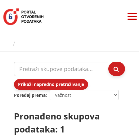
Preskoči
na
sadržaj
Skupovi podаtаkа
Prikaži napredno pretraživanje
Poredaj prema
Pronađeno skupova
podataka: 1