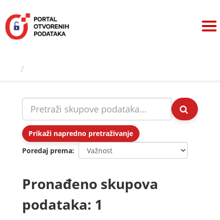
Preskoči
na
sadržaj
Skupovi podаtаkа
Prikaži napredno pretraživanje
Poredaj prema
Pronađeno skupova
podataka: 1