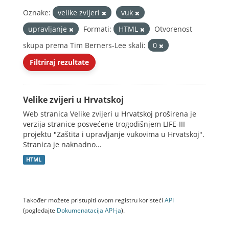
Oznake:
velike zvijeri
vuk
upravljanje
Formati:
HTML
Otvorenost
skupa prema Tim Berners-Lee skali:
0
Filtriraj rezultate
Velike zvijeri u Hrvatskoj
Web stranica Velike zvijeri u Hrvatskoj proširena je
verzija stranice posvećene trogodišnjem LIFE-III
projektu "Zaštita i upravljanje vukovima u Hrvatskoj".
Stranica je naknadno...
HTML
Također možete pristupiti ovom registru koristeći
API
(pogledajte
Dokumenаtаcijа API-jа
).