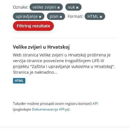
Oznake:
velike zvijeri
vuk
upravljanje
plan
Formati:
HTML
Filtriraj rezultate
Velike zvijeri u Hrvatskoj
Web stranica Velike zvijeri u Hrvatskoj proširena je
verzija stranice posvećene trogodišnjem LIFE-III
projektu "Zaštita i upravljanje vukovima u Hrvatskoj".
Stranica je naknadno...
HTML
Također možete pristupiti ovom registru koristeći
API
(pogledajte
Dokumenаtаcijа API-jа
).