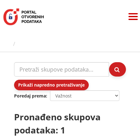
Preskoči
na
sadržaj
Skupovi podаtаkа
Prikaži napredno pretraživanje
Poredaj prema
Pronađeno skupova
podataka: 1