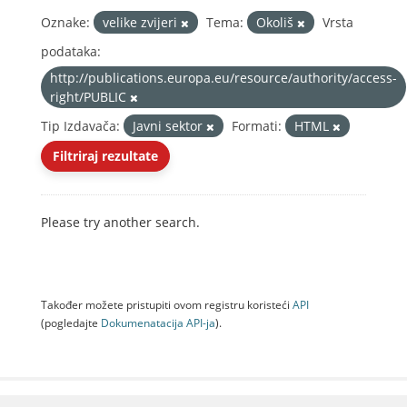
Oznake:
velike zvijeri
Tema:
Okoliš
Vrsta
podataka:
http://publications.europa.eu/resource/authority/access-
right/PUBLIC
Tip Izdavača:
Javni sektor
Formati:
HTML
Filtriraj rezultate
Please try another search.
Također možete pristupiti ovom registru koristeći
API
(pogledajte
Dokumenаtаcijа API-jа
).