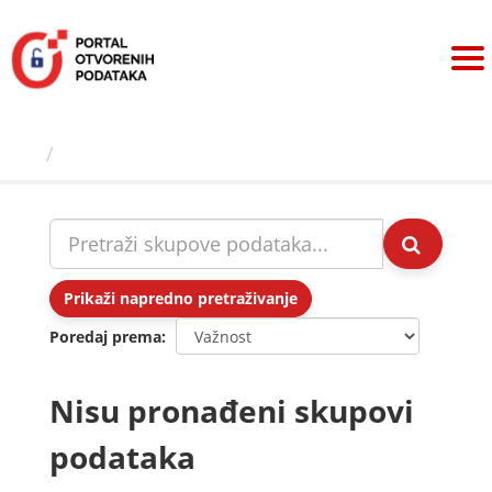
Preskoči
na
sadržaj
Skupovi podаtаkа
Prikaži napredno pretraživanje
Poredaj prema
Nisu pronađeni skupovi
podataka