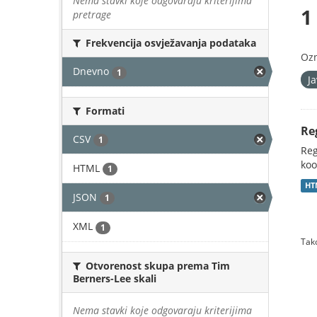
Nema stavki koje odgovaraju kriterijima
1
pretrage
Frekvencija osvježavanja podataka
Oz
Dnevno
1
J
Formati
Re
CSV
1
Reg
koo
HTML
1
HT
JSON
1
XML
1
Tako
Otvorenost skupa prema Tim
Berners-Lee skali
Nema stavki koje odgovaraju kriterijima