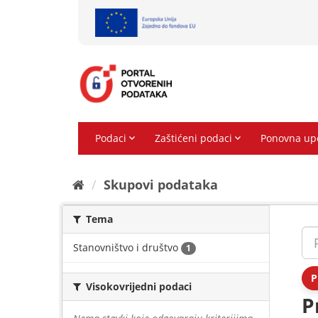
Preskoči
na
sadržaj
Skupovi podаtаkа
Tema
Stanovništvo i društvo
1
P
Visokovrijedni podaci
P