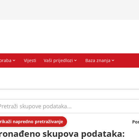
rikaži napredno pretraživanje
Po
ronađeno skupova podataka: