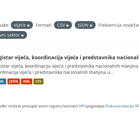
nake:
vijeće
Formati:
CSV
JSON
Frekvencija osvježa
avni sektor
gistar vijeća, koordinacija vijeća i predstavnika nacion
istar vijeća, koordinacija vijeća i predstavnika nacionalnih manjina
rdinacija vijeća i predstavnika nacionalnih manjina u...
ML
JSON
XML
CSV
đer možete pristupiti ovom registru koristeći
API
(pogledajte
Dokumenаtаcijа AP