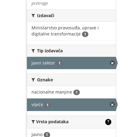
pretrage
Izdavači
Ministarstvo pravosuđa, uprave i
digitalne transformacije
1
Tip izdavača
Javni sektor
1
Oznake
nacionalne manjine
1
vijeće
1
Vrsta podataka
?
Javno
1