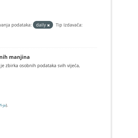
vanja podataka:
daily
Tip Izdavača:
alnih manjina
 je zbirka osobnih podataka svih vijeća,
I-jа
).