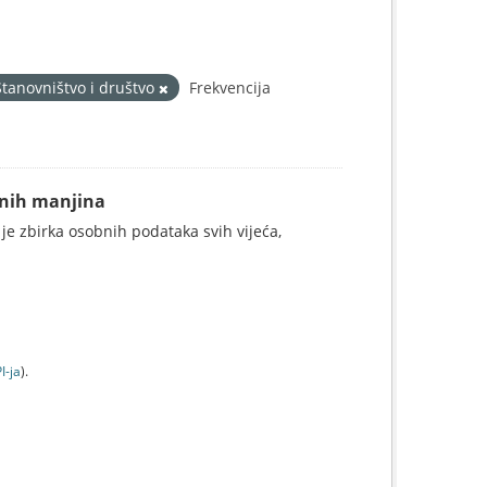
Stanovništvo i društvo
Frekvencija
alnih manjina
 je zbirka osobnih podataka svih vijeća,
I-jа
).