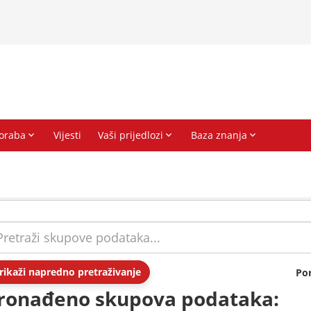
rikaži napredno pretraživanje
Po
ronađeno skupova podataka: