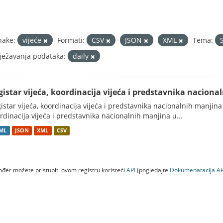
nake:
vijeće
Formati:
CSV
JSON
XML
Tema:
ježavanja podataka:
daily
gistar vijeća, koordinacija vijeća i predstavnika nacion
istar vijeća, koordinacija vijeća i predstavnika nacionalnih manjina
rdinacija vijeća i predstavnika nacionalnih manjina u...
ML
JSON
XML
CSV
đer možete pristupiti ovom registru koristeći
API
(pogledajte
Dokumenаtаcijа AP