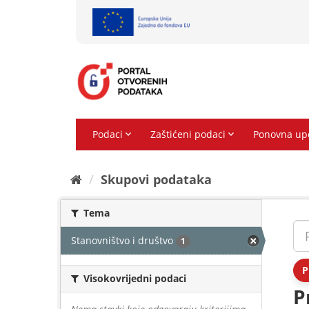
Preskoči
na
sadržaj
Skupovi podаtаkа
Tema
Stanovništvo i društvo
1
P
Visokovrijedni podaci
P