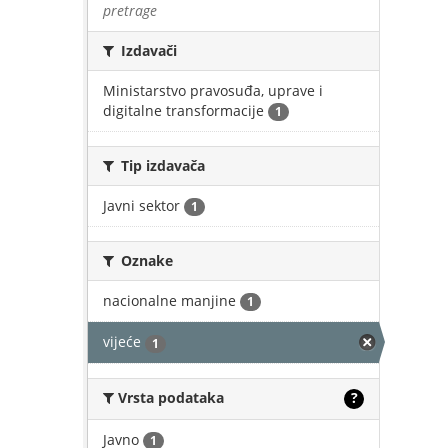
pretrage
Izdavači
Ministarstvo pravosuđa, uprave i
digitalne transformacije
1
Tip izdavača
Javni sektor
1
Oznake
nacionalne manjine
1
vijeće
1
Vrsta podataka
?
Javno
1