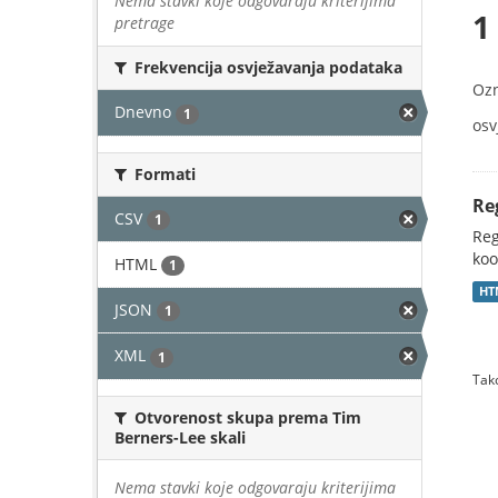
Nema stavki koje odgovaraju kriterijima
1
pretrage
Frekvencija osvježavanja podataka
Oz
Dnevno
1
osv
Formati
Re
CSV
1
Reg
koo
HTML
1
HT
JSON
1
XML
1
Tako
Otvorenost skupa prema Tim
Berners-Lee skali
Nema stavki koje odgovaraju kriterijima