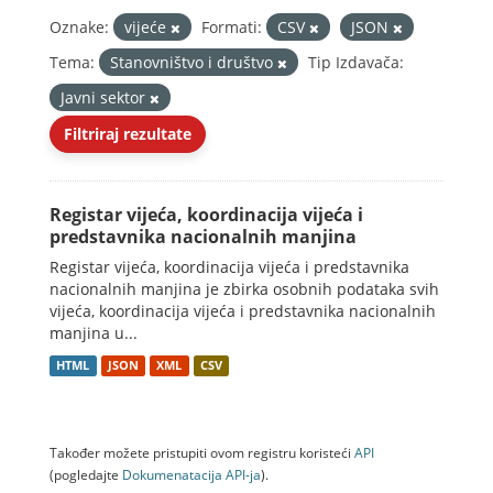
Oznake:
vijeće
Formati:
CSV
JSON
Tema:
Stanovništvo i društvo
Tip Izdavača:
Javni sektor
Filtriraj rezultate
Registar vijeća, koordinacija vijeća i
predstavnika nacionalnih manjina
Registar vijeća, koordinacija vijeća i predstavnika
nacionalnih manjina je zbirka osobnih podataka svih
vijeća, koordinacija vijeća i predstavnika nacionalnih
manjina u...
HTML
JSON
XML
CSV
Također možete pristupiti ovom registru koristeći
API
(pogledajte
Dokumenаtаcijа API-jа
).