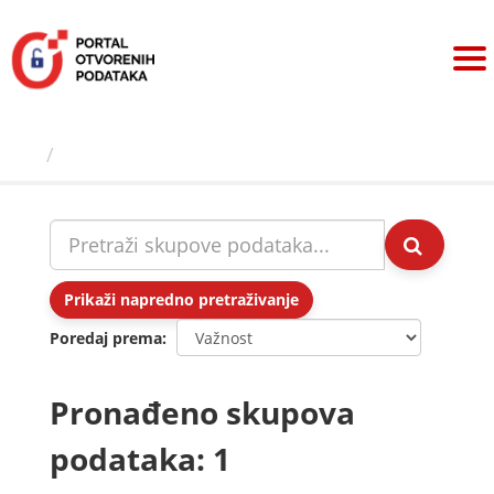
Preskoči
na
sadržaj
Skupovi podаtаkа
Prikaži napredno pretraživanje
Poredaj prema
Pronađeno skupova
podataka: 1