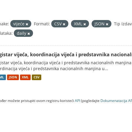
nake:
vijeće
Formati:
CSV
XML
JSON
Tip Izdav
ataka:
daily
gistar vijeća, koordinacija vijeća i predstavnika nacion
istar vijeća, koordinacija vijeća i predstavnika nacionalnih manjina
rdinacija vijeća i predstavnika nacionalnih manjina u...
ML
JSON
XML
CSV
đer možete pristupiti ovom registru koristeći
API
(pogledajte
Dokumenаtаcijа AP