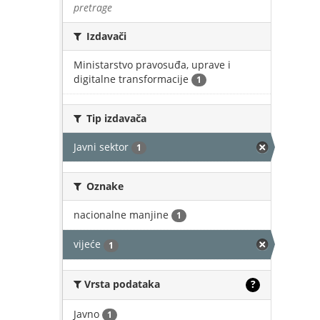
pretrage
Izdavači
Ministarstvo pravosuđa, uprave i
digitalne transformacije
1
Tip izdavača
Javni sektor
1
Oznake
nacionalne manjine
1
vijeće
1
Vrsta podataka
?
Javno
1