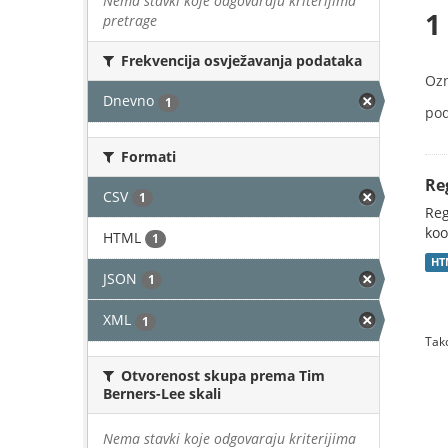
Nema stavki koje odgovaraju kriterijima
1
pretrage
Frekvencija osvježavanja podataka
Oz
Dnevno
1
pod
Formati
Re
CSV
1
Reg
koo
HTML
1
HT
JSON
1
XML
1
Tako
Otvorenost skupa prema Tim
Berners-Lee skali
Nema stavki koje odgovaraju kriterijima