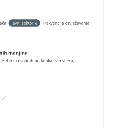
ača:
Javni sektor
Frekvencija osvježavanja
alnih manjina
 je zbirka osobnih podataka svih vijeća,
I-jа
).