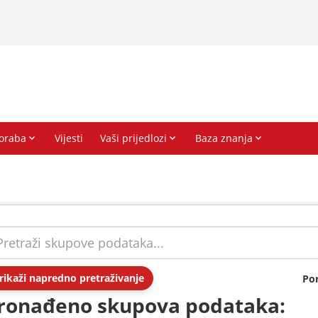
rikaži napredno pretraživanje
Po
ronađeno skupova podataka: