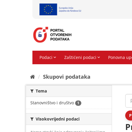
Preskoči
na
sadržaj
Skupovi podаtаkа
Tema
Stanovništvo i društvo
1
P
Visokovrijedni podaci
P