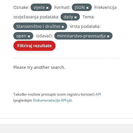
Oznake:
vijeće
Formati:
JSON
Frekvencija
osvježavanja podataka:
daily
Tema:
Stanovništvo i društvo
Vrsta podataka:
open
Izdavači:
ministarstvo-pravosudja
Filtriraj rezultate
Please try another search.
Također možete pristupiti ovom registru koristeći
API
(pogledajte
Dokumenаtаcijа API-jа
).