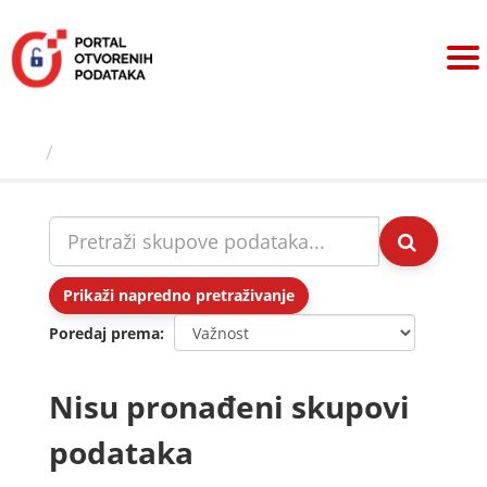
Preskoči
na
sadržaj
Skupovi podаtаkа
Prikaži napredno pretraživanje
Poredaj prema
Nisu pronađeni skupovi
podataka