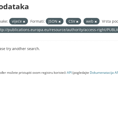
odataka
nake:
vijeće
Formati:
JSON
CSV
web
Vrsta po
ttp://publications.europa.eu/resource/authority/access-right/PUBL
ase try another search.
đer možete pristupiti ovom registru koristeći
API
(pogledajte
Dokumenаtаcijа AP