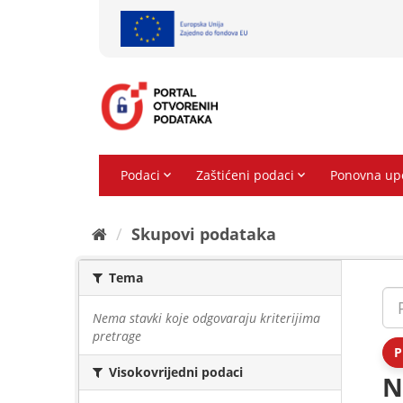
Preskoči
na
sadržaj
Skupovi podаtаkа
Tema
Nema stavki koje odgovaraju kriterijima
pretrage
P
Visokovrijedni podaci
N