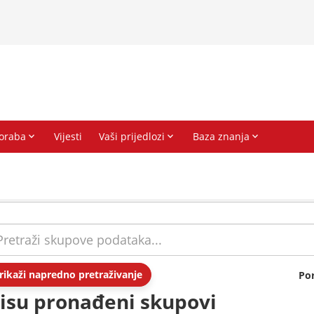
rikaži napredno pretraživanje
Po
isu pronađeni skupovi