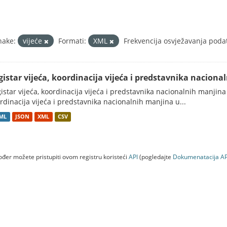
nake:
vijeće
Formati:
XML
Frekvencija osvježavanja poda
gistar vijeća, koordinacija vijeća i predstavnika nacion
istar vijeća, koordinacija vijeća i predstavnika nacionalnih manjina
rdinacija vijeća i predstavnika nacionalnih manjina u...
ML
JSON
XML
CSV
đer možete pristupiti ovom registru koristeći
API
(pogledajte
Dokumenаtаcijа AP