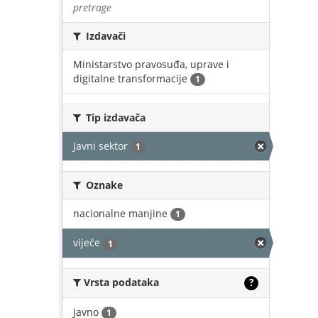
pretrage
Izdavači
Ministarstvo pravosuđa, uprave i
digitalne transformacije
1
Tip izdavača
Javni sektor
1
Oznake
nacionalne manjine
1
vijeće
1
Vrsta podataka
?
Javno
1