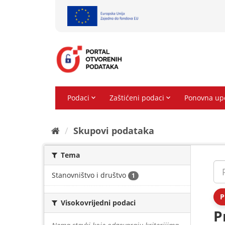
Preskoči
na
sadržaj
Skupovi podаtаkа
Tema
Stanovništvo i društvo
1
P
Visokovrijedni podaci
P