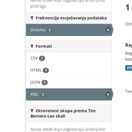
Nema stavki koje odgovaraju kriterijima
1
pretrage
Frekvencija osvježavanja podataka
Oz
Dnevno
1
Re
Formati
Reg
CSV
1
koo
HT
HTML
1
JSON
1
Tako
XML
1
Otvorenost skupa prema Tim
Berners-Lee skali
Nema stavki koje odgovaraju kriterijima