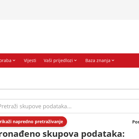
rikaži napredno pretraživanje
Po
ronađeno skupova podataka: