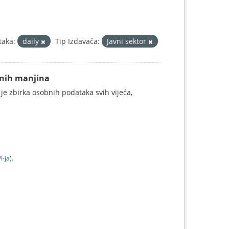
taka:
daily
Tip Izdavača:
Javni sektor
alnih manjina
 je zbirka osobnih podataka svih vijeća,
I-jа
).