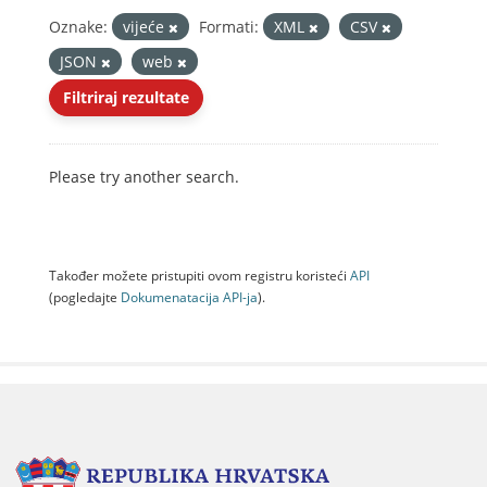
Oznake:
vijeće
Formati:
XML
CSV
JSON
web
Filtriraj rezultate
Please try another search.
Također možete pristupiti ovom registru koristeći
API
(pogledajte
Dokumenаtаcijа API-jа
).