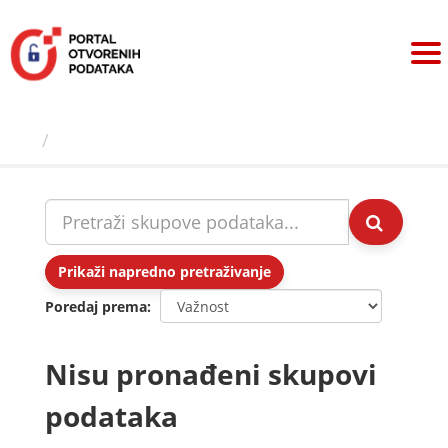
Preskoči
na
sadržaj
Skupovi podаtаkа
Prikaži napredno pretraživanje
Poredaj prema
Nisu pronađeni skupovi
podataka