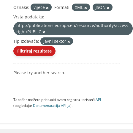
Oznake:
vijeće
Formati:
XML
JSON
Vrsta podataka:
http://publications.europa.eu/resource/authority/access-
right/PUBLIC
Tip Izdavača:
Javni sektor
Filtriraj rezultate
Please try another search.
Također možete pristupiti ovom registru koristeći
API
(pogledajte
Dokumenаtаcijа API-jа
).