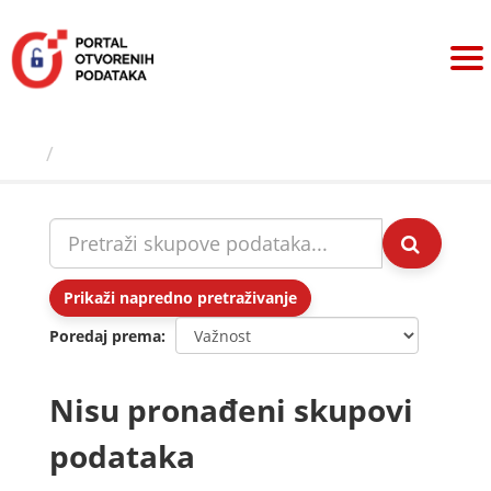
Preskoči
na
sadržaj
Skupovi podаtаkа
Prikaži napredno pretraživanje
Poredaj prema
Nisu pronađeni skupovi
podataka