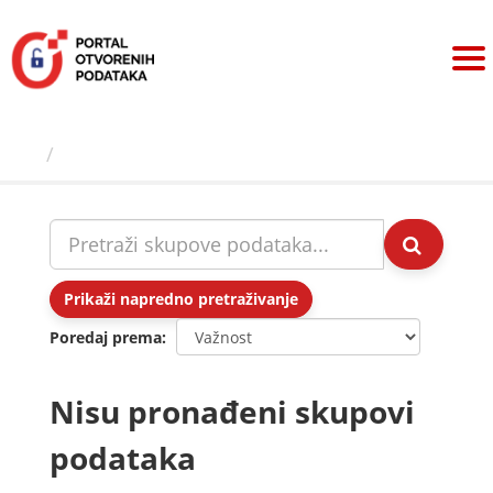
Preskoči
na
sadržaj
Skupovi podаtаkа
Prikaži napredno pretraživanje
Poredaj prema
Nisu pronađeni skupovi
podataka