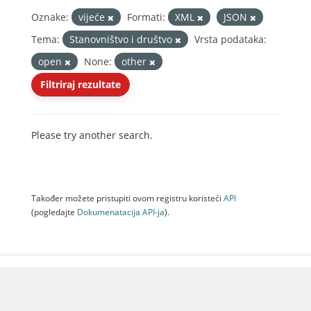
Oznake:
vijeće
Formati:
XML
JSON
Tema:
Stanovništvo i društvo
Vrsta podataka:
open
None:
other
Filtriraj rezultate
Please try another search.
Također možete pristupiti ovom registru koristeći
API
(pogledajte
Dokumenаtаcijа API-jа
).