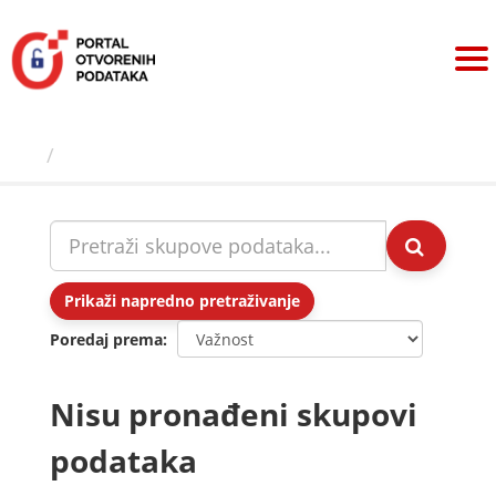
Preskoči
na
sadržaj
Skupovi podаtаkа
Prikaži napredno pretraživanje
Poredaj prema
Nisu pronađeni skupovi
podataka