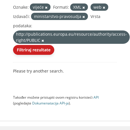
Oznake:
vijeće
Formati:
XML
web
Izdavači:
ministarstvo-pravosudja
Vrsta
podataka:
http://publications.europa.eu/resource/authority/access-
right/PUBLIC
Filtriraj rezultate
Please try another search.
Također možete pristupiti ovom registru koristeći
API
(pogledajte
Dokumenаtаcijа API-jа
).