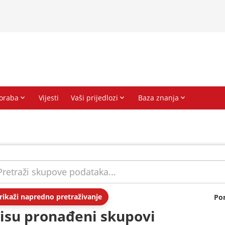
rikaži napredno pretraživanje
Po
isu pronađeni skupovi