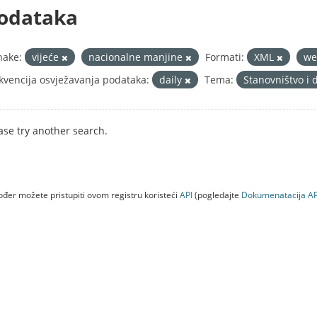
odataka
nake:
vijeće
nacionalne manjine
Formati:
XML
w
kvencija osvježavanja podataka:
daily
Tema:
Stanovništvo i 
ase try another search.
đer možete pristupiti ovom registru koristeći
API
(pogledajte
Dokumenаtаcijа AP