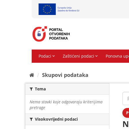
Preskoči
na
sadržaj
Skupovi podаtаkа
Tema
Nema stavki koje odgovaraju kriterijima
pretrage
P
Visokovrijedni podaci
N