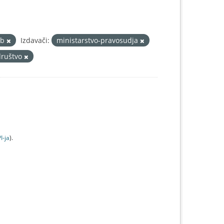
eb
Izdavači:
ministarstvo-pravosudja
društvo
I-jа
).