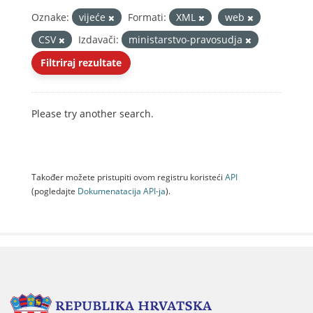
Oznake:
vijeće
Formati:
XML
web
CSV
Izdavači:
ministarstvo-pravosudja
Filtriraj rezultate
Please try another search.
Također možete pristupiti ovom registru koristeći
API
(pogledajte
Dokumenаtаcijа API-jа
).