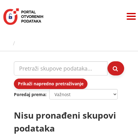
Preskoči
na
sadržaj
Skupovi podаtаkа
Prikaži napredno pretraživanje
Poredaj prema
Nisu pronađeni skupovi
podataka