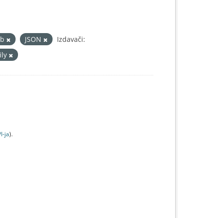
eb
JSON
Izdavači:
ily
I-jа
).