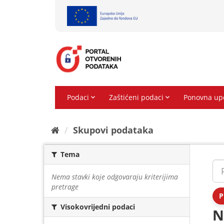
Preskoči
na
sadržaj
Skupovi podаtаkа
Tema
Nema stavki koje odgovaraju kriterijima
pretrage
P
Visokovrijedni podaci
N