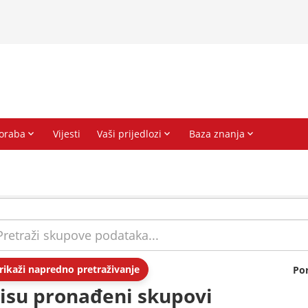
rikaži napredno pretraživanje
Po
isu pronađeni skupovi