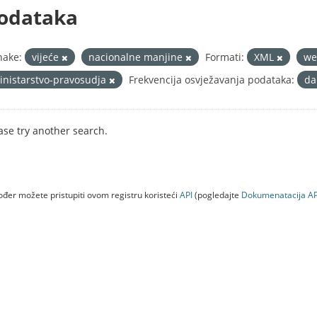
odataka
nake:
vijeće
nacionalne manjine
Formati:
XML
w
inistarstvo-pravosudja
Frekvencija osvježavanja podataka:
da
ase try another search.
đer možete pristupiti ovom registru koristeći
API
(pogledajte
Dokumenаtаcijа AP