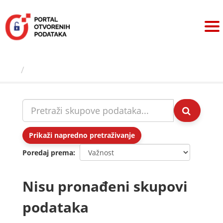
Preskoči
na
sadržaj
Skupovi podаtаkа
Prikaži napredno pretraživanje
Poredaj prema
Nisu pronađeni skupovi
podataka