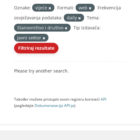
Oznake:
vijeće
Formati:
web
Frekvencija
osvježavanja podataka:
daily
Tema:
Stanovništvo i društvo
Tip Izdavača:
Javni sektor
Filtriraj rezultate
Please try another search.
Također možete pristupiti ovom registru koristeći
API
(pogledajte
Dokumenаtаcijа API-jа
).