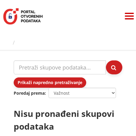
Preskoči
na
sadržaj
Skupovi podаtаkа
Prikaži napredno pretraživanje
Poredaj prema
Nisu pronađeni skupovi
podataka