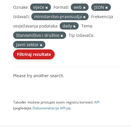
Oznake:
vijeće
Formati:
web
JSON
Izdavači:
ministarstvo-pravosudja
Frekvencija
osvježavanja podataka:
daily
Tema:
Stanovništvo i društvo
Tip Izdavača:
Javni sektor
Filtriraj rezultate
Please try another search.
Također možete pristupiti ovom registru koristeći
API
(pogledajte
Dokumenаtаcijа API-jа
).