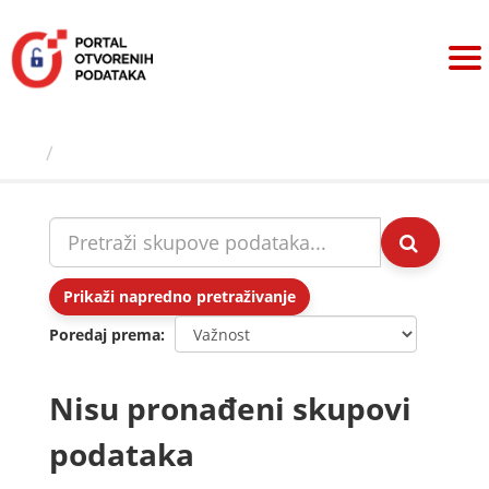
Preskoči
na
sadržaj
Skupovi podаtаkа
Prikaži napredno pretraživanje
Poredaj prema
Nisu pronađeni skupovi
podataka