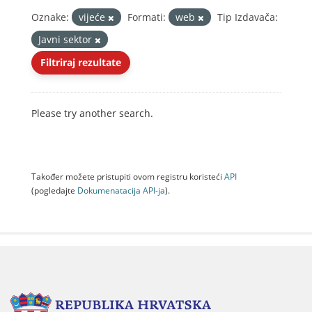
Oznake:
vijeće
Formati:
web
Tip Izdavača:
Javni sektor
Filtriraj rezultate
Please try another search.
Također možete pristupiti ovom registru koristeći
API
(pogledajte
Dokumenаtаcijа API-jа
).