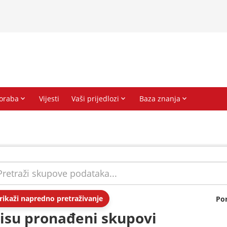
rikaži napredno pretraživanje
Po
isu pronađeni skupovi