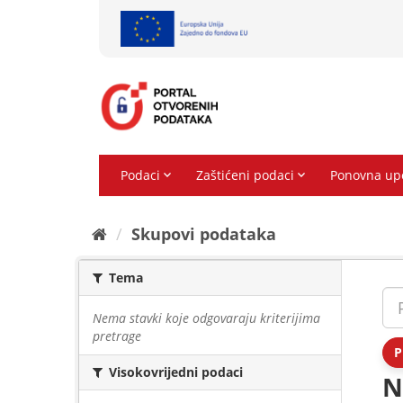
Preskoči
na
sadržaj
Skupovi podаtаkа
Tema
Nema stavki koje odgovaraju kriterijima
pretrage
P
Visokovrijedni podaci
N