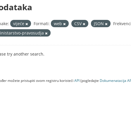
odataka
nake:
vijeće
Formati:
web
CSV
JSON
Frekvenc
inistarstvo-pravosudja
ase try another search.
đer možete pristupiti ovom registru koristeći
API
(pogledajte
Dokumenаtаcijа AP