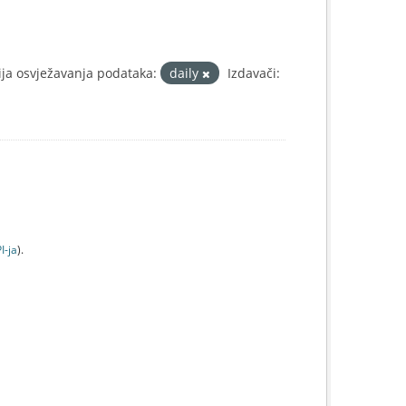
ija osvježavanja podataka:
daily
Izdavači:
I-jа
).