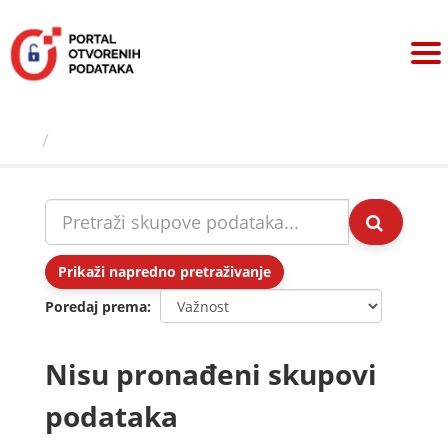
Preskoči
na
sadržaj
Skupovi podаtаkа
Prikaži napredno pretraživanje
Poredaj prema
Nisu pronađeni skupovi
podataka