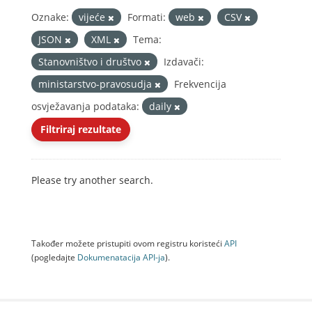
Oznake:
vijeće
Formati:
web
CSV
JSON
XML
Tema:
Stanovništvo i društvo
Izdavači:
ministarstvo-pravosudja
Frekvencija
osvježavanja podataka:
daily
Filtriraj rezultate
Please try another search.
Također možete pristupiti ovom registru koristeći
API
(pogledajte
Dokumenаtаcijа API-jа
).