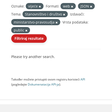
Oznake:
vijeće
Formati:
web
JSON
Tema:
Stanovništvo i društvo
Izdavači:
ministarstvo-pravosudja
Vrsta podataka:
public
Filtriraj rezultate
Please try another search.
Također možete pristupiti ovom registru koristeći
API
(pogledajte
Dokumenаtаcijа API-jа
).