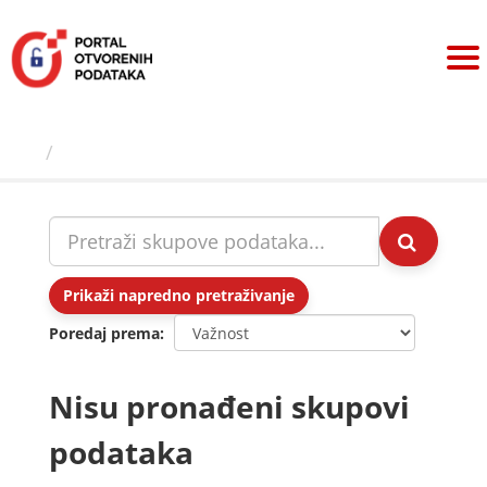
Preskoči
na
sadržaj
Skupovi podаtаkа
Prikaži napredno pretraživanje
Poredaj prema
Nisu pronađeni skupovi
podataka