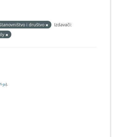
Stanovništvo i društvo
Izdavači:
ily
I-jа
).