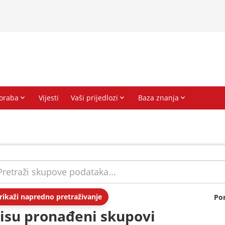
rikaži napredno pretraživanje
Po
isu pronađeni skupovi