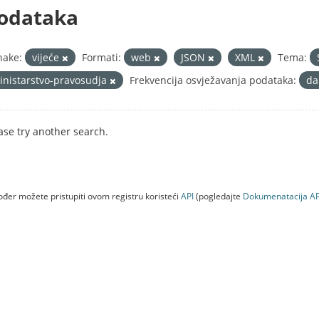
odataka
nake:
vijeće
Formati:
web
JSON
XML
Tema:
inistarstvo-pravosudja
Frekvencija osvježavanja podataka:
da
ase try another search.
đer možete pristupiti ovom registru koristeći
API
(pogledajte
Dokumenаtаcijа AP