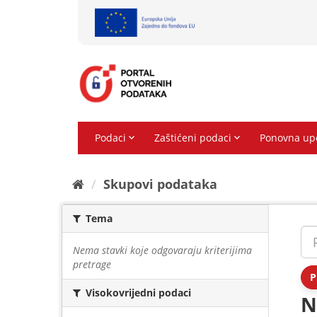
Preskoči
na
sadržaj
Skupovi podаtаkа
Tema
Nema stavki koje odgovaraju kriterijima
pretrage
P
Visokovrijedni podaci
N