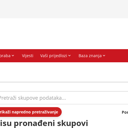
rikaži napredno pretraživanje
Po
isu pronađeni skupovi