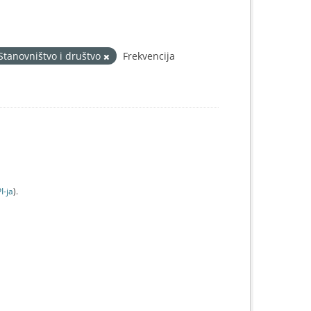
Stanovništvo i društvo
Frekvencija
I-jа
).