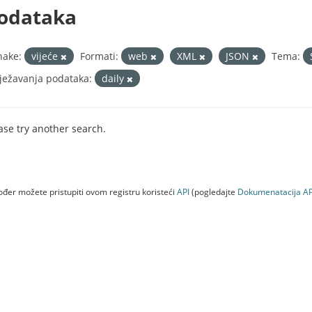
odataka
nake:
vijeće
Formati:
web
XML
JSON
Tema:
ježavanja podataka:
daily
ase try another search.
đer možete pristupiti ovom registru koristeći
API
(pogledajte
Dokumenаtаcijа AP