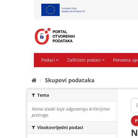
Preskoči
na
sadržaj
Skupovi podаtаkа
Tema
Nema stavki koje odgovaraju kriterijima
pretrage
P
Visokovrijedni podaci
N