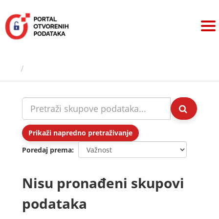
Preskoči
na
sadržaj
Skupovi podаtаkа
Prikaži napredno pretraživanje
Poredaj prema
Nisu pronađeni skupovi
podataka