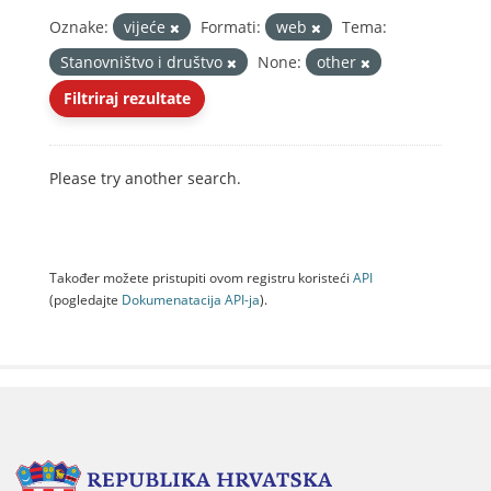
Oznake:
vijeće
Formati:
web
Tema:
Stanovništvo i društvo
None:
other
Filtriraj rezultate
Please try another search.
Također možete pristupiti ovom registru koristeći
API
(pogledajte
Dokumenаtаcijа API-jа
).