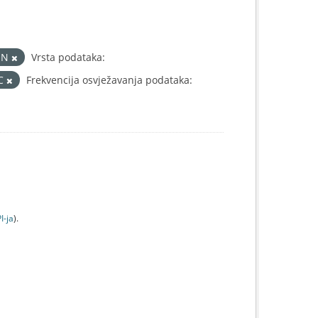
ON
Vrsta podataka:
IC
Frekvencija osvježavanja podataka:
I-jа
).