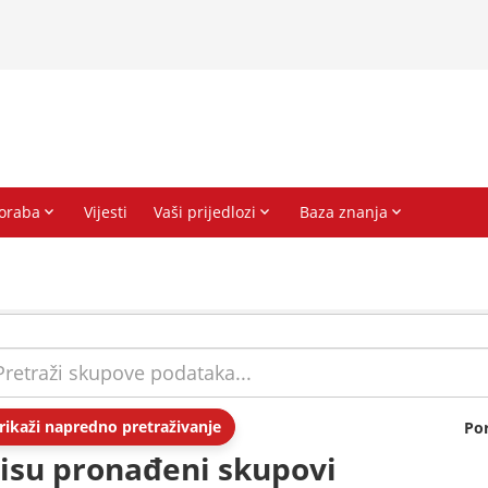
rikaži napredno pretraživanje
Po
isu pronađeni skupovi