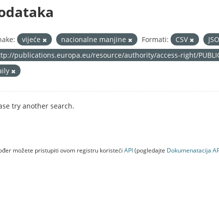
odataka
nake:
vijeće
nacionalne manjine
Formati:
CSV
JS
ttp://publications.europa.eu/resource/authority/access-right/PUBL
aily
ase try another search.
đer možete pristupiti ovom registru koristeći
API
(pogledajte
Dokumenаtаcijа AP