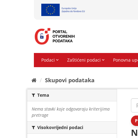
Preskoči
na
sadržaj
Skupovi podаtаkа
Tema
Nema stavki koje odgovaraju kriterijima
pretrage
P
Visokovrijedni podaci
N