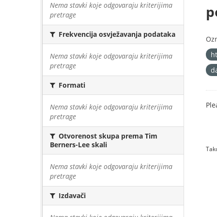
Nema stavki koje odgovaraju kriterijima
p
pretrage
Frekvencija osvježavanja podataka
Oz
h
Nema stavki koje odgovaraju kriterijima
pretrage
d
Formati
Ple
Nema stavki koje odgovaraju kriterijima
pretrage
Otvorenost skupa prema Tim
Berners-Lee skali
Tako
Nema stavki koje odgovaraju kriterijima
pretrage
Izdavači