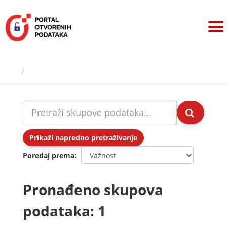
Preskoči
na
sadržaj
Skupovi podаtаkа
Prikaži napredno pretraživanje
Poredaj prema
Pronađeno skupova
podataka: 1