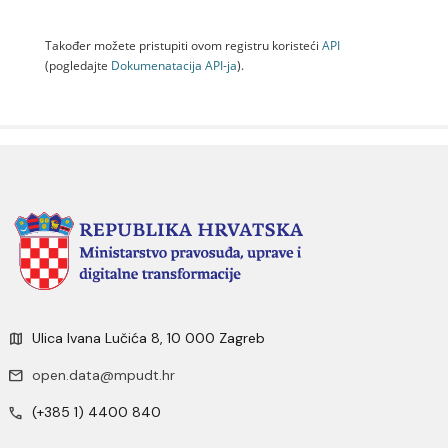
Također možete pristupiti ovom registru koristeći
API
(pogledajte
Dokumenаtаcijа API-jа
).