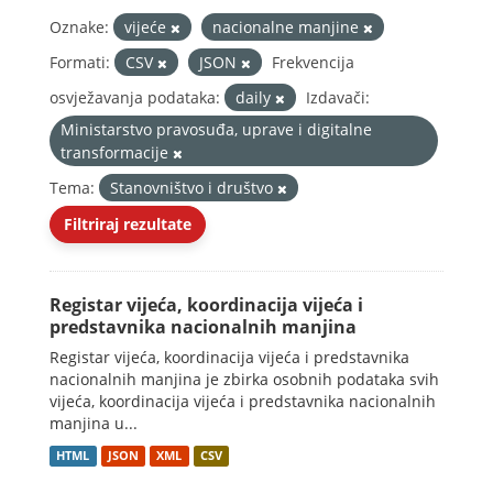
Oznake:
vijeće
nacionalne manjine
Formati:
CSV
JSON
Frekvencija
osvježavanja podataka:
daily
Izdavači:
Ministarstvo pravosuđa, uprave i digitalne
transformacije
Tema:
Stanovništvo i društvo
Filtriraj rezultate
Registar vijeća, koordinacija vijeća i
predstavnika nacionalnih manjina
Registar vijeća, koordinacija vijeća i predstavnika
nacionalnih manjina je zbirka osobnih podataka svih
vijeća, koordinacija vijeća i predstavnika nacionalnih
manjina u...
HTML
JSON
XML
CSV