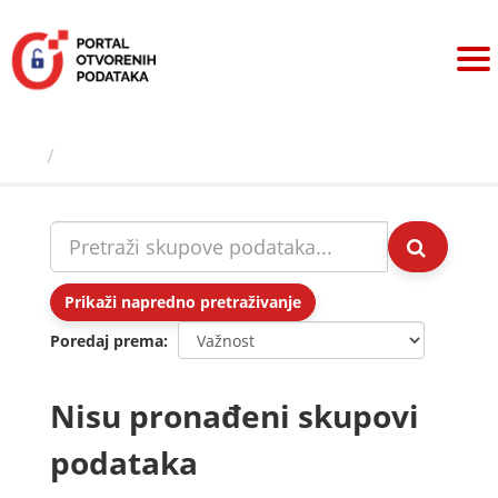
Preskoči
na
sadržaj
Skupovi podаtаkа
Prikaži napredno pretraživanje
Poredaj prema
Nisu pronađeni skupovi
podataka