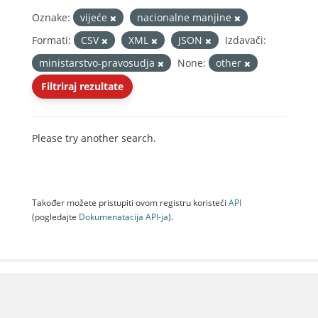
Oznake:
vijeće
nacionalne manjine
Formati:
CSV
XML
JSON
Izdavači:
ministarstvo-pravosudja
None:
other
Filtriraj rezultate
Please try another search.
Također možete pristupiti ovom registru koristeći
API
(pogledajte
Dokumenаtаcijа API-jа
).