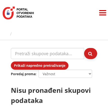
Preskoči
na
sadržaj
Skupovi podаtаkа
Prikaži napredno pretraživanje
Poredaj prema
Nisu pronađeni skupovi
podataka