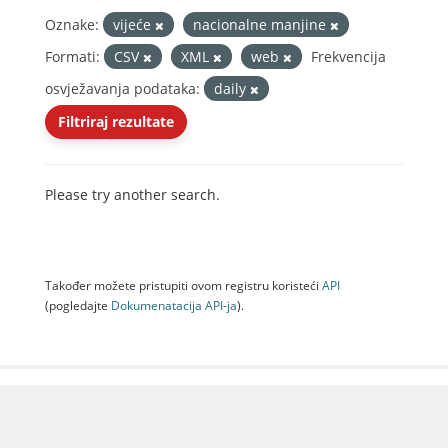
Oznake:
vijeće
nacionalne manjine
Formati:
CSV
XML
web
Frekvencija
osvježavanja podataka:
daily
Filtriraj rezultate
Please try another search.
Također možete pristupiti ovom registru koristeći
API
(pogledajte
Dokumenаtаcijа API-jа
).