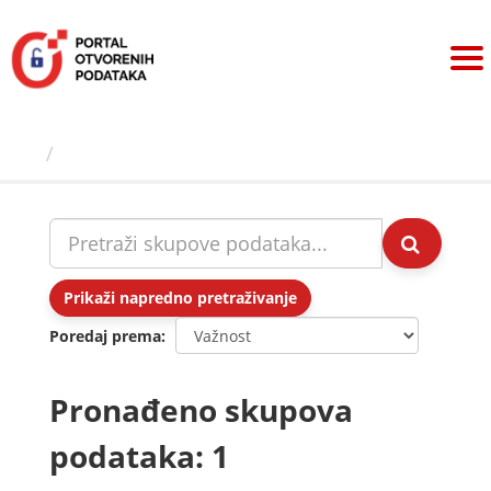
Preskoči
na
sadržaj
Skupovi podаtаkа
Prikaži napredno pretraživanje
Poredaj prema
Pronađeno skupova
podataka: 1