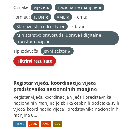
Oznake:
vijeće
nacionalne manjine
Formati:
JSON
XML
Tema:
Stanovništvo i društvo
Izdavači:
Ministarstvo pravosuđa, uprave i digitalne
transformacije
Tip Izdavača:
Javni sektor
Filtriraj rezultate
Registar vijeća, koordinacija vijeća i
predstavnika nacionalnih manjina
Registar vijeća, koordinacija vijeća i predstavnika
nacionalnih manjina je zbirka osobnih podataka svih
vijeća, koordinacija vijeća i predstavnika nacionalnih
manjina u...
HTML
JSON
XML
CSV