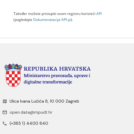
Također možete pristupiti ovom registru koristeći
API
(pogledajte
Dokumenаtаcijа API-jа
).