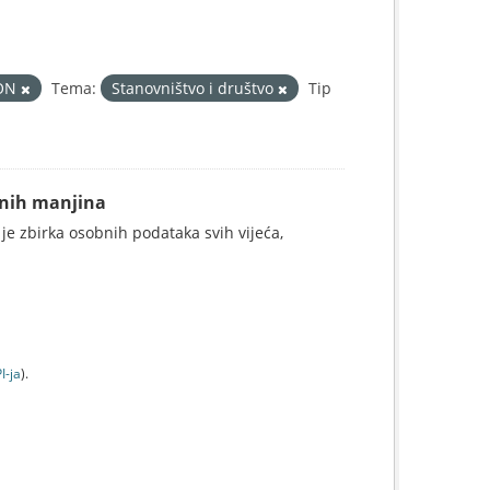
ON
Tema:
Stanovništvo i društvo
Tip
alnih manjina
 je zbirka osobnih podataka svih vijeća,
I-jа
).