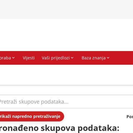
rikaži napredno pretraživanje
Po
ronađeno skupova podataka: