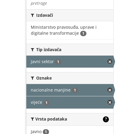
pretrage
Izdavači
Ministarstvo pravosuđa, uprave i
digitalne transformacije
1
Tip izdavača
Javni sektor
1
Oznake
nacionalne manjine
1
vijeće
1
Vrsta podataka
?
Javno
1