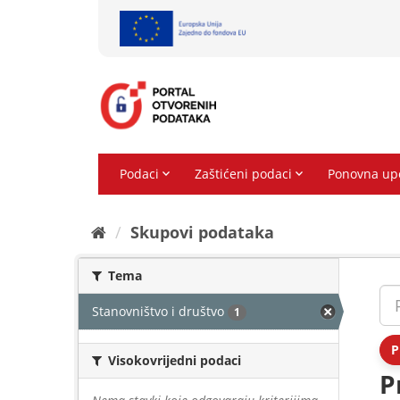
Preskoči
na
sadržaj
Skupovi podаtаkа
Tema
Stanovništvo i društvo
1
P
Visokovrijedni podaci
P