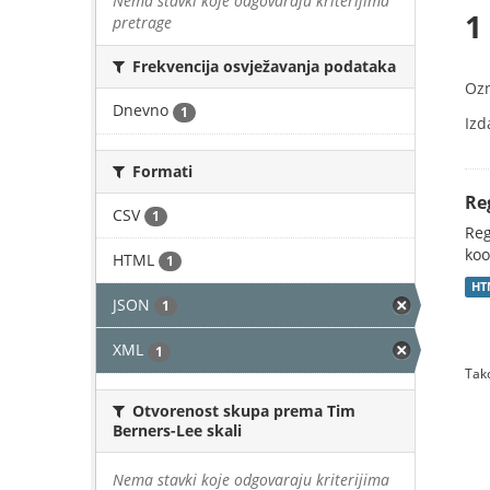
Nema stavki koje odgovaraju kriterijima
1
pretrage
Frekvencija osvježavanja podataka
Oz
Dnevno
1
Izd
Formati
Re
CSV
1
Reg
koo
HTML
1
HT
JSON
1
XML
1
Tako
Otvorenost skupa prema Tim
Berners-Lee skali
Nema stavki koje odgovaraju kriterijima