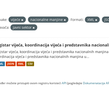
nake:
vijeće
nacionalne manjine
Formati:
XML
JS
avača:
Javni sektor
gistar vijeća, koordinacija vijeća i predstavnika nacion
istar vijeća, koordinacija vijeća i predstavnika nacionalnih manjina
rdinacija vijeća i predstavnika nacionalnih manjina u...
ML
JSON
XML
CSV
đer možete pristupiti ovom registru koristeći
API
(pogledajte
Dokumenаtаcijа AP