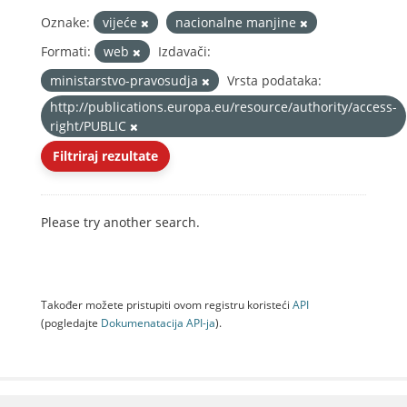
Oznake:
vijeće
nacionalne manjine
Formati:
web
Izdavači:
ministarstvo-pravosudja
Vrsta podataka:
http://publications.europa.eu/resource/authority/access-
right/PUBLIC
Filtriraj rezultate
Please try another search.
Također možete pristupiti ovom registru koristeći
API
(pogledajte
Dokumenаtаcijа API-jа
).