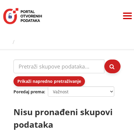
Preskoči
na
sadržaj
Skupovi podаtаkа
Prikaži napredno pretraživanje
Poredaj prema
Nisu pronađeni skupovi
podataka