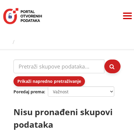
Preskoči
na
sadržaj
Skupovi podаtаkа
Prikaži napredno pretraživanje
Poredaj prema
Nisu pronađeni skupovi
podataka