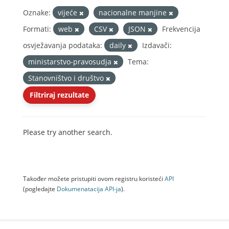
Oznake:
vijeće
nacionalne manjine
Formati:
web
CSV
JSON
Frekvencija
osvježavanja podataka:
daily
Izdavači:
ministarstvo-pravosudja
Tema:
Stanovništvo i društvo
Filtriraj rezultate
Please try another search.
Također možete pristupiti ovom registru koristeći
API
(pogledajte
Dokumenаtаcijа API-jа
).