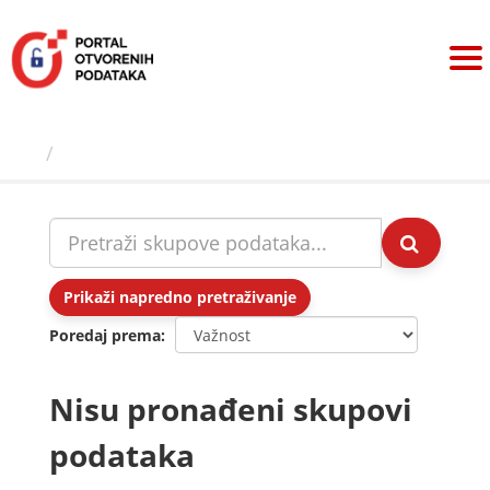
Preskoči
na
sadržaj
Skupovi podаtаkа
Prikaži napredno pretraživanje
Poredaj prema
Nisu pronađeni skupovi
podataka