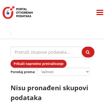
Preskoči
na
sadržaj
Skupovi podаtаkа
Prikaži napredno pretraživanje
Poredaj prema
Nisu pronađeni skupovi
podataka