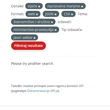
Oznake:
vijeće
nacionalne manjine
Formati:
web
JSON
CSV
Tema:
Stanovništvo i društvo
Izdavači:
ministarstvo-pravosudja
Tip Izdavača:
Javni sektor
Filtriraj rezultate
Please try another search.
Također možete pristupiti ovom registru koristeći
API
(pogledajte
Dokumenаtаcijа API-jа
).