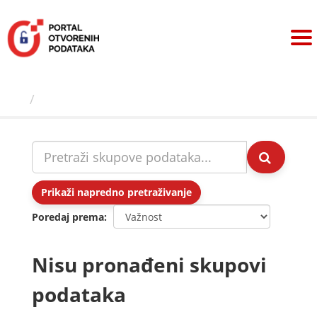
Preskoči
na
sadržaj
Skupovi podаtаkа
Prikaži napredno pretraživanje
Poredaj prema
Nisu pronađeni skupovi
podataka