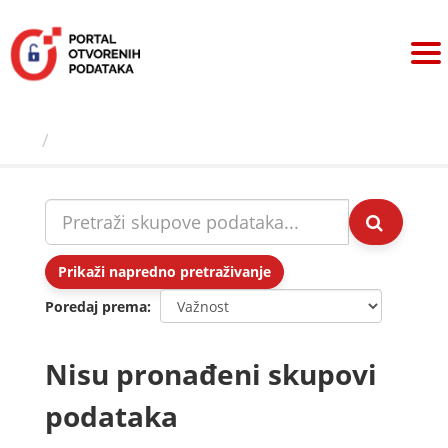
Preskoči
na
sadržaj
Skupovi podаtаkа
Prikaži napredno pretraživanje
Poredaj prema
Nisu pronađeni skupovi
podataka