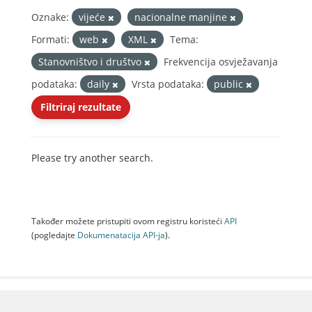
Oznake:
vijeće
nacionalne manjine
Formati:
web
XML
Tema:
Stanovništvo i društvo
Frekvencija osvježavanja
podataka:
daily
Vrsta podataka:
public
Filtriraj rezultate
Please try another search.
Također možete pristupiti ovom registru koristeći
API
(pogledajte
Dokumenаtаcijа API-jа
).