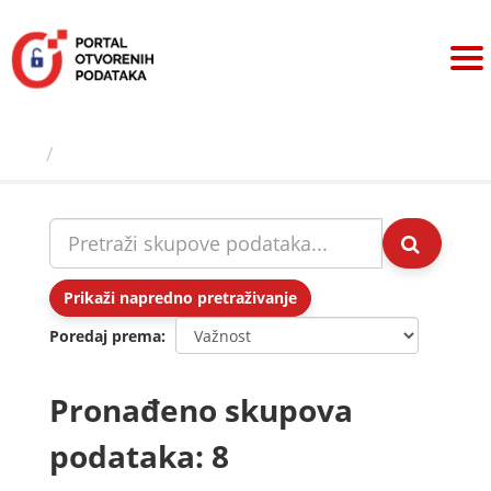
Preskoči
na
sadržaj
Skupovi podаtаkа
Prikaži napredno pretraživanje
Poredaj prema
Pronađeno skupova
podataka: 8