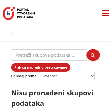
Preskoči
na
sadržaj
Skupovi podаtаkа
Prikaži napredno pretraživanje
Poredaj prema
Nisu pronađeni skupovi
podataka