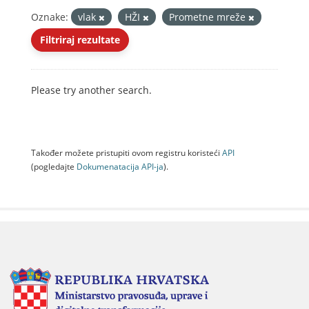
Oznake:
vlak
HŽI
Prometne mreže
Filtriraj rezultate
Please try another search.
Također možete pristupiti ovom registru koristeći
API
(pogledajte
Dokumenаtаcijа API-jа
).